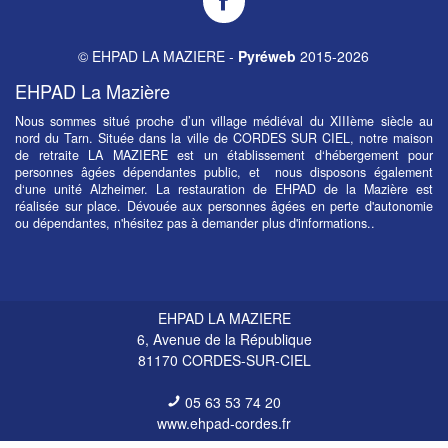
LA
MAZIERE
©
EHPAD LA MAZIERE
-
Pyréweb
2015-2026
sur
Facebook
EHPAD La Mazière
Nous sommes situé proche d’un village médiéval du XIIIème siècle au
nord du Tarn. Située dans la ville de CORDES SUR CIEL, notre maison
de retraite LA MAZIERE est un établissement d‘hébergement pour
personnes âgées dépendantes public, et nous disposons également
d‘une unité Alzheimer. La restauration de EHPAD de la Mazière est
réalisée sur place. Dévouée aux personnes âgées en perte d'autonomie
ou dépendantes, n'hésitez pas à demander plus d'informations..
EHPAD LA MAZIERE
6, Avenue de la République
81170
CORDES-SUR-CIEL
05 63 53 74 20
www.ehpad-cordes.fr