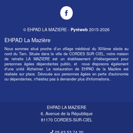
EHPAD
LA
MAZIERE
©
EHPAD LA MAZIERE
-
Pyréweb
2015-2026
sur
Facebook
EHPAD La Mazière
Nous sommes situé proche d’un village médiéval du XIIIème siècle au
nord du Tarn. Située dans la ville de CORDES SUR CIEL, notre maison
de retraite LA MAZIERE est un établissement d‘hébergement pour
personnes âgées dépendantes public, et nous disposons également
d‘une unité Alzheimer. La restauration de EHPAD de la Mazière est
réalisée sur place. Dévouée aux personnes âgées en perte d'autonomie
ou dépendantes, n'hésitez pas à demander plus d'informations..
EHPAD LA MAZIERE
6, Avenue de la République
81170
CORDES-SUR-CIEL
05 63 53 74 20