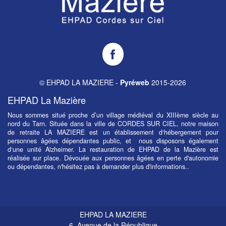
EHPAD
LA
MAZIERE
©
EHPAD LA MAZIERE
-
Pyréweb
2015-2026
sur
Facebook
EHPAD La Mazière
Nous sommes situé proche d’un village médiéval du XIIIème siècle au
nord du Tarn. Située dans la ville de CORDES SUR CIEL, notre maison
de retraite LA MAZIERE est un établissement d‘hébergement pour
personnes âgées dépendantes public, et nous disposons également
d‘une unité Alzheimer. La restauration de EHPAD de la Mazière est
réalisée sur place. Dévouée aux personnes âgées en perte d'autonomie
ou dépendantes, n'hésitez pas à demander plus d'informations..
EHPAD LA MAZIERE
6, Avenue de la République